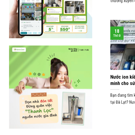
thường xuyên q
18
Th10
Nước ion ki
minh cho s
Bạn đang tìm 
tại Đà Lạt? Nướ