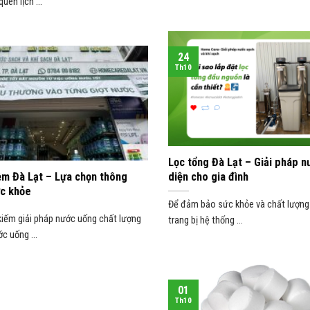
uên lịch ...
24
Th10
Lọc tổng Đà Lạt – Giải pháp n
ềm Đà Lạt – Lựa chọn thông
diện cho gia đình
ức khỏe
Để đảm bảo sức khỏe và chất lượng 
kiếm giải pháp nước uống chất lượng
trang bị hệ thống ...
c uống ...
01
Th10