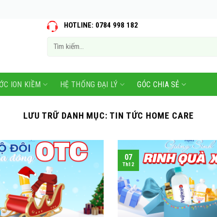
HOTLINE: 0784 998 182
Tìm
kiếm:
ỚC ION KIỀM
HỆ THỐNG ĐẠI LÝ
GÓC CHIA SẺ
LƯU TRỮ DANH MỤC:
TIN TỨC HOME CARE
07
Th12