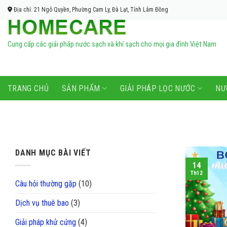
Bỏ
Địa chỉ: 21 Ngô Quyền, Phường Cam Ly, Đà Lạt, Tỉnh Lâm Đồng
qua
nội
dung
Cung cấp các giải pháp nước sạch và khí sạch cho mọi gia đình Việt Nam
TRANG CHỦ
SẢN PHẨM
GIẢI PHÁP LỌC NƯỚC
NƯ
DANH MỤC BÀI VIẾT
14
Th12
Câu hỏi thường gặp
(10)
Dịch vụ thuê bao
(3)
Giải pháp khử cứng
(4)