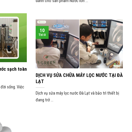
dành cho sản phẩm Nước ion ...
10
Th10
ước sạch toàn
DỊCH VỤ SỬA CHỮA MÁY LỌC NƯỚC TẠI ĐÀ
LẠT
đời sống. Việc
Dịch vụ sửa máy lọc nước Đà Lạt và bảo trì thiết bị
đang trở ...