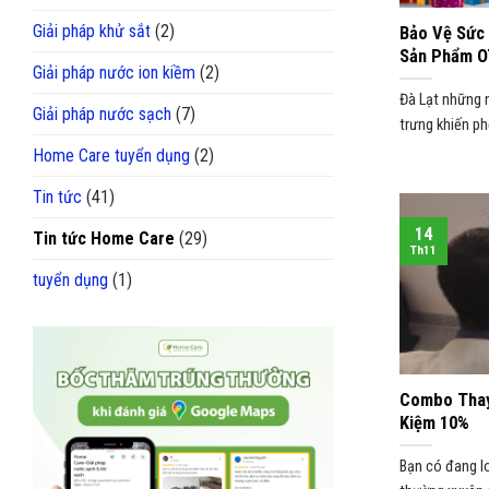
Giải pháp khử sắt
(2)
Bảo Vệ Sức 
Sản Phẩm O
Giải pháp nước ion kiềm
(2)
Đà Lạt những 
Giải pháp nước sạch
(7)
trưng khiến phố
Home Care tuyển dụng
(2)
Tin tức
(41)
14
Tin tức Home Care
(29)
Th11
tuyển dụng
(1)
Combo Thay
Kiệm 10%
Bạn có đang lo