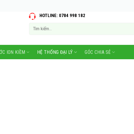
HOTLINE: 0784 998 182
Tìm
kiếm:
ỚC ION KIỀM
HỆ THỐNG ĐẠI LÝ
GÓC CHIA SẺ