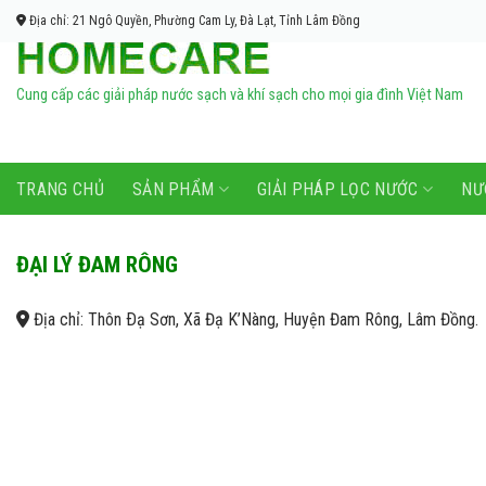
Bỏ
Địa chỉ: 21 Ngô Quyền, Phường Cam Ly, Đà Lạt, Tỉnh Lâm Đồng
qua
nội
dung
Cung cấp các giải pháp nước sạch và khí sạch cho mọi gia đình Việt Nam
TRANG CHỦ
SẢN PHẨM
GIẢI PHÁP LỌC NƯỚC
NƯ
ĐẠI LÝ ĐAM RÔNG
Địa chỉ: Thôn Ðạ Sơn, Xã Đạ K’Nàng, Huyện Đam Rông, Lâm Đồng.