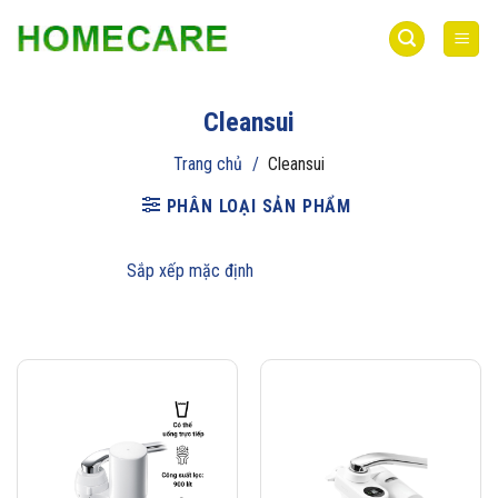
Bỏ
qua
nội
dung
Cleansui
Trang chủ
/
Cleansui
PHÂN LOẠI SẢN PHẨM