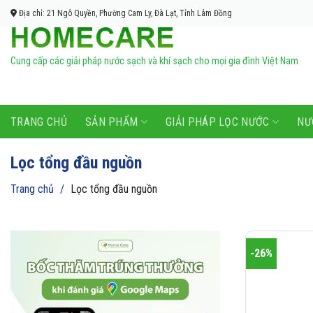
Bỏ
Địa chỉ: 21 Ngô Quyền, Phường Cam Ly, Đà Lạt, Tỉnh Lâm Đồng
qua
nội
dung
Cung cấp các giải pháp nước sạch và khí sạch cho mọi gia đình Việt Nam
TRANG CHỦ
SẢN PHẨM
GIẢI PHÁP LỌC NƯỚC
NƯ
Lọc tổng đầu nguồn
Trang chủ
/
Lọc tổng đầu nguồn
-26%