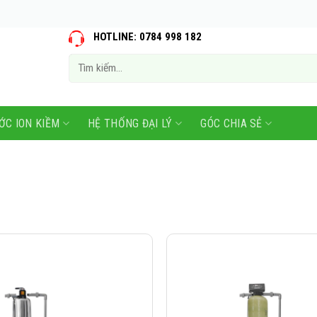
HOTLINE: 0784 998 182
Tìm
kiếm:
ỚC ION KIỀM
HỆ THỐNG ĐẠI LÝ
GÓC CHIA SẺ