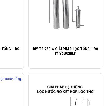
C TỔNG – DO
DIY-T2-250-A GIẢI PHÁP LỌC TỔNG – DO
IT YOURSELF