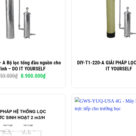
– A Bộ lọc tổng đầu nguồn cho
DIY-T1-220-A GIẢI PHÁP LỌ
đình – DO IT YOURSELF
IT YOURSELF
Giá
Giá
953.000
₫
8.900.000
₫
gốc
hiện
là:
tại
11.953.000₫.
là:
8.900.000₫.