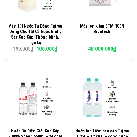
Máy Hút Nước Tự Động Fujiwa
Máy ion kiềm BTM-100N
Dùng Cho Tất Cả Nước Bình,
Biontech
Sạc Cao Cấp, Thông Minh,
Tiện Lợi
Giá
Giá
199.000
₫
100.000
₫
48.000.000
₫
gốc
hiện
là:
tại
199.000₫.
là:
100.000₫.
Nước Bù Điện Giải Cao Cấp
Nước Ion kiềm cao cấp Fujiwa
Fujiwa Speed 550ml – 24 chai
1.25L – 12 chai – công nghệ