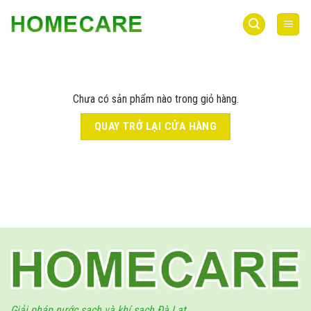
Bỏ
qua
nội
dung
Chưa có sản phẩm nào trong giỏ hàng.
QUAY TRỞ LẠI CỬA HÀNG
Giải pháp nước sạch và khí sạch Đà Lạt