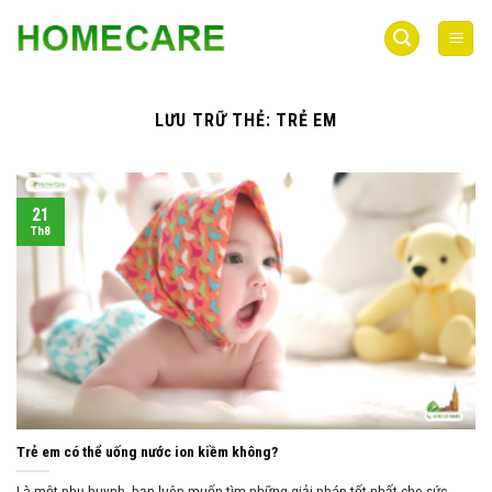
Bỏ
qua
nội
dung
LƯU TRỮ THẺ:
TRẺ EM
21
Th8
Trẻ em có thể uống nước ion kiềm không?
Là một phụ huynh, bạn luôn muốn tìm những giải pháp tốt nhất cho sức ...