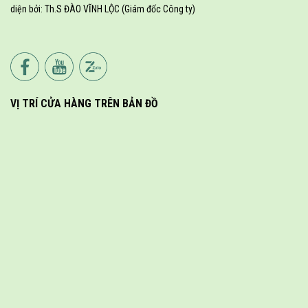
diện bởi: Th.S ĐÀO VĨNH LỘC (Giám đốc Công ty)
VỊ TRÍ CỬA HÀNG TRÊN BẢN ĐỒ