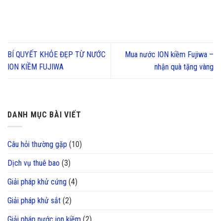
BÍ QUYẾT KHỎE ĐẸP TỪ NƯỚC
Mua nước ION kiềm Fujiwa –
ION KIỀM FUJIWA
nhận quà tặng vàng
DANH MỤC BÀI VIẾT
Câu hỏi thường gặp
(10)
Dịch vụ thuê bao
(3)
Giải pháp khử cứng
(4)
Giải pháp khử sắt
(2)
Giải pháp nước ion kiềm
(2)