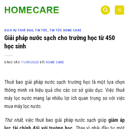
Bỏ
qua
nội
dung
DỊCH VỤ THUÊ BAO
,
TIN TỨC
,
TIN TỨC HOME CARE
Giải pháp nước sạch cho trường học từ 450
học sinh
ĐĂNG VÀO
11/09/2023
BỞI
HOME CARE
Thuê bao giải pháp nước sạch trường học là một lựa chọn
thông minh và hiệu quả cho các cơ sở giáo dục. Việc thuê
máy lọc nước mang lại nhiều lợi ích quan trọng so với việc
mua máy lọc nước.
Thứ nhất,
việc thuê bao giải pháp nước sạch giúp
giảm áp
lực tài chính đối với trường học.
Thay vì phải đầu tư một