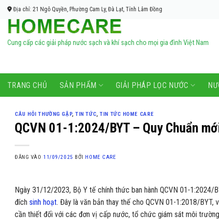
Bỏ
Địa chỉ: 21 Ngô Quyền, Phường Cam Ly, Đà Lạt, Tỉnh Lâm Đồng
qua
nội
dung
Cung cấp các giải pháp nước sạch và khí sạch cho mọi gia đình Việt Nam
TRANG CHỦ
SẢN PHẨM
GIẢI PHÁP LỌC NƯỚC
NƯ
CÂU HỎI THƯỜNG GẶP
,
TIN TỨC
,
TIN TỨC HOME CARE
QCVN 01-1:2024/BYT – Quy Chuẩn mới 
ĐĂNG VÀO
11/09/2025
BỞI
HOME CARE
Ngày 31/12/2023, Bộ Y tế chính thức ban hành QCVN 01-1:2024/B
đích
sinh hoạt
. Đây là văn bản thay thế cho QCVN 01-1:2018/BYT, vớ
cần thiết đối với các đơn vị cấp nước, tổ chức giám sát môi trườn