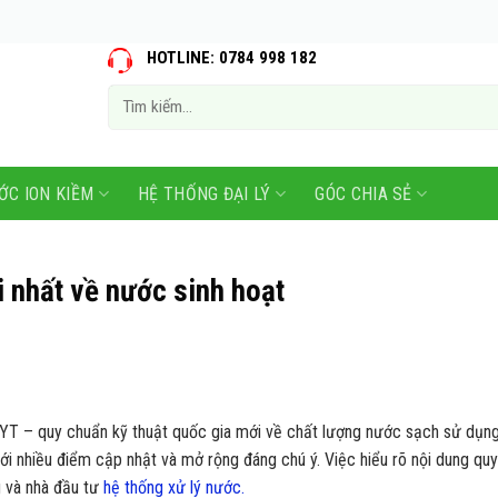
HOTLINE: 0784 998 182
Tìm
kiếm:
ỚC ION KIỀM
HỆ THỐNG ĐẠI LÝ
GÓC CHIA SẺ
nhất về nước sinh hoạt
YT – quy chuẩn kỹ thuật quốc gia mới về chất lượng nước sạch sử dụ
i nhiều điểm cập nhật và mở rộng đáng chú ý. Việc hiểu rõ nội dung quy
g và nhà đầu tư
hệ thống xử lý nước.