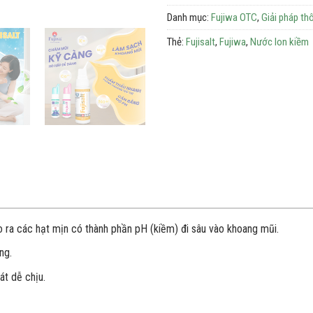
Danh mục:
Fujiwa OTC
,
Giải pháp th
Thẻ:
Fujisalt
,
Fujiwa
,
Nước Ion kiềm
o ra các hạt mịn có thành phần pH (kiềm) đi sâu vào khoang mũi.
ng.
át dễ chịu.