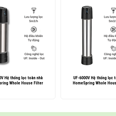
ị ứng, viêm xoang.
V Hệ thống lọc toàn nhà
UF-6000V Hệ thống lọc 
ring Whole House Filter
HomeSpring Whole House