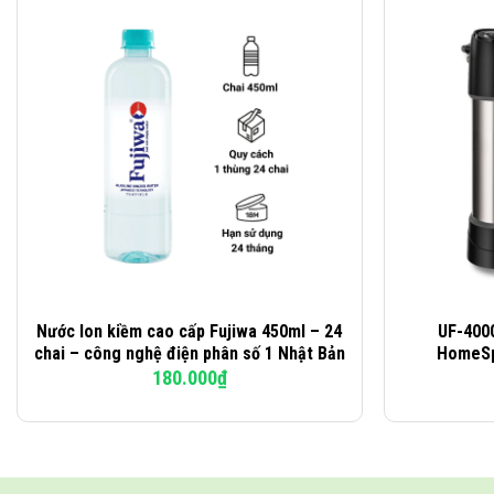
–
Hương The Mát: Dành cho trẻ em trên 3 tuổi
– Dùng cho người bị nghẹt mũi, sổ mũi, viêm hô hấp trên, viêm mũi d
Nước Ion kiềm cao cấp Fujiwa 450ml – 24
UF-4000
chai – công nghệ điện phân số 1 Nhật Bản
HomeSp
180.000
₫