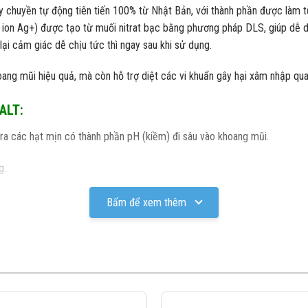
ây chuyền tự động tiên tiến 100% từ Nhật Bản, với thành phần được làm 
ion Ag+) được tạo từ muối nitrat bạc bằng phương pháp DLS, giúp dễ 
ại cảm giác dễ chịu tức thì ngay sau khi sử dụng.
hoang mũi hiệu quả, mà còn hỗ trợ diệt các vi khuẩn gây hại xâm nhập q
SALT:
 ra các hạt mịn có thành phần pH (kiềm) đi sâu vào khoang mũi.
g.
 dễ chịu.
Bấm để xem thêm
ho con bú.