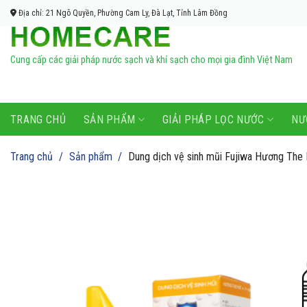
Bỏ
Địa chỉ: 21 Ngô Quyền, Phường Cam Ly, Đà Lạt, Tỉnh Lâm Đồng
qua
nội
dung
Cung cấp các giải pháp nước sạch và khí sạch cho mọi gia đình Việt Nam
TRANG CHỦ
SẢN PHẨM
GIẢI PHÁP LỌC NƯỚC
NƯ
Trang chủ
/
Sản phẩm
/
Dung dịch vệ sinh mũi Fujiwa Hương The