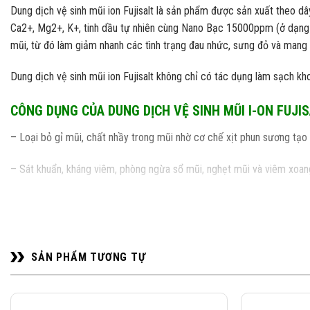
Dung dịch vệ sinh mũi ion Fujisalt là sản phẩm được sản xuất theo d
Ca2+, Mg2+, K+, tinh dầu tự nhiên cùng Nano Bạc 15000ppm (ở dạng 
mũi, từ đó làm giảm nhanh các tình trạng đau nhức, sưng đỏ và mang l
Dung dịch vệ sinh mũi ion Fujisalt không chỉ có tác dụng làm sạch k
CÔNG DỤNG CỦA DUNG DỊCH VỆ SINH MŨI I-ON FUJI
– Loại bỏ gỉ mũi, chất nhầy trong mũi nhờ cơ chế xịt phun sương tạo
– Sát khuẩn, kháng viêm, phòng ngừa sổ mũi, nghẹt mũi và viêm xoan
– Giúp khoang mũi sạch, thông thoáng để thở và tạo cảm giác dịu mát
ĐỐI TƯỢNG SỬ DỤNG:
SẢN PHẨM TƯƠNG TỰ
– Sản phẩm an toàn cả khi sử dụng lâu dài cho phụ nữ mang thai và c
–
Hương Biển: Dành cho trẻ em trên 1 tuổi