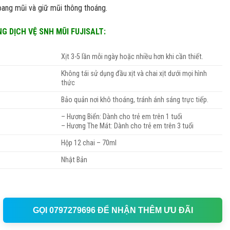
ang mũi và giữ mũi thông thoáng.
 DỊCH VỆ SNH MŨI FUJISALT:
Xịt 3-5 lần mỗi ngày hoặc nhiều hơn khi cần thiết.
Không tái sử dụng đầu xịt và chai xịt dưới mọi hình
thức
Bảo quản nơi khô thoáng, tránh ánh sáng trực tiếp.
– Hương Biển: Dành cho trẻ em trên 1 tuổi
– Hương The Mát: Dành cho trẻ em trên 3 tuổi
Hộp 12 chai – 70ml
Nhật Bản
g The Mát/ Hương Biển - Hộp 12 chai x 70ml số lượng
GỌI 0797279696 ĐỂ NHẬN THÊM ƯU ĐÃI