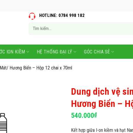
HOTLINE: 0784 998 182
Tìm
kiếm:
ỚC ION KIỀM
HỆ THỐNG ĐẠI LÝ
GÓC CHIA SẺ
 Mát/ Hương Biển – Hộp 12 chai x 70ml
Dung dịch vệ si
Hương Biển – Hộ
540.000
₫
Kết hợp giữa I-on kiềm và hạt Na