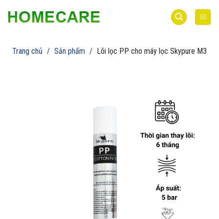
Bỏ
qua
nội
dung
Trang chủ
/
Sản phẩm
/
Lõi lọc PP cho máy lọc Skypure M3