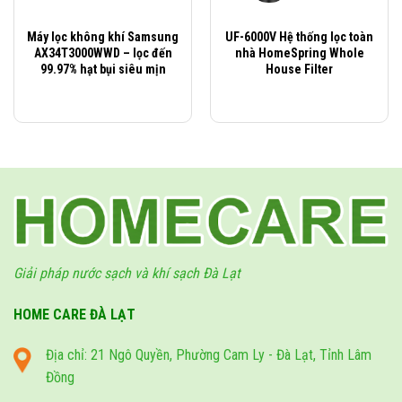
cốc lọc.
Bóc lớp nilon bọc lõi lọc mới, thay thế vào.
Máy lọc không khí Samsung
UF-6000V Hệ thống lọc toàn
AX34T3000WWD – lọc đến
nhà HomeSpring Whole
Chú ý: Sau khi lắp cốc lọc thì không vặn chặt mà để hở một
99.97% hạt bụi siêu mịn
House Filter
chút. Sau đó ta mở đường nước cấp vào để nước chảy vào đầy
các cốc, sau đó mới vặn chặt cốc lọc.
Sau khi nước đã vào đầy, sử dụng bình thường.
NHẤN VÀO ĐÂY
để xem thêm các lõi lọc khác cho máy
Skypure M3.
Hoặc trao đổi thêm MIỄN PHÍ tại
Fanpage
!
Giải pháp nước sạch và khí sạch Đà Lạt
HOME CARE ĐÀ LẠT
Địa chỉ: 21 Ngô Quyền, Phường Cam Ly - Đà Lạt, Tỉnh Lâm
Đồng