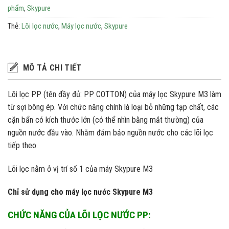
phẩm
,
Skypure
Thẻ:
Lõi lọc nước
,
Máy lọc nước
,
Skypure
MÔ TẢ CHI TIẾT
Lõi lọc PP (tên đầy đủ: PP COTTON) của máy lọc Skypure M3 làm
từ sợi bông ép. Với chức năng chính là loại bỏ những tạp chất, các
cặn bẩn có kích thước lớn (có thể nhìn bằng mắt thường) của
nguồn nước đầu vào. Nhằm đảm bảo nguồn nước cho các lõi lọc
tiếp theo.
Lõi lọc nằm ở vị trí số 1 của máy Skypure M3
Chỉ sử dụng cho máy lọc nước Skypure M3
CHỨC NĂNG CỦA
LÕI LỌC NƯỚC PP: