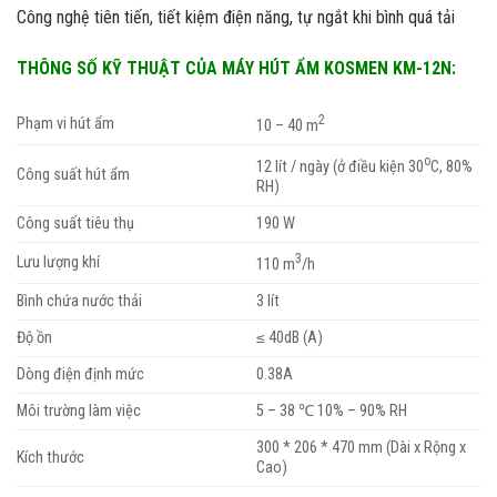
Công nghệ tiên tiến, tiết kiệm điện năng, tự ngắt khi bình quá tải
THÔNG SỐ KỸ THUẬT CỦA MÁY HÚT ẨM KOSMEN KM-12N:
2
Phạm vi hút ẩm
10 – 40 m
o
12 lít / ngày (ở điều kiện 30
C, 80%
Công suất hút ẩm
RH)
Công suất tiêu thụ
190 W
3
Lưu lượng khí
110 m
/h
Bình chứa nước thải
3 lít
Độ ồn
≤ 40dB (A)
Dòng điện định mức
0.38A
Môi trường làm việc
5 – 38 ℃ 10% – 90% RH
300 * 206 * 470 mm (Dài x Rộng x
Kích thước
Cao)