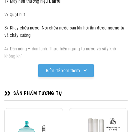
1/ Máy nén thương hiệu
Danfu
2/ Quạt hút
3/ Khay chứa nước: Nơi chứa nước sau khi hơi ẩm được ngưng tụ
và chảy xuống
4/ Dàn nóng – dàn lạnh: Thực hiện ngưng tụ nước và sấy khô
không khí
5/ Bảng điều khiển: Cài đặt chế độ, tính năng và theo dõi hoạt động
Bấm để xem thêm
của máy
NGUYÊN LÝ HOẠT ĐỘNG:
SẢN PHẨM TƯƠNG TỰ
Thiết bị tiến hành hút khí ẩm ngoài môi trường thông qua quạt
gió, đưa vào dàn lạnh. Hơi ẩm ngưng tụ thành nước chảy qua
khay lọc vào bình chứa nước thải hoặc thải trực tiếp ra ngoài.
Sau khi xử lý hơi ẩm, không khí tiếp tục được đưa vào dàn nóng