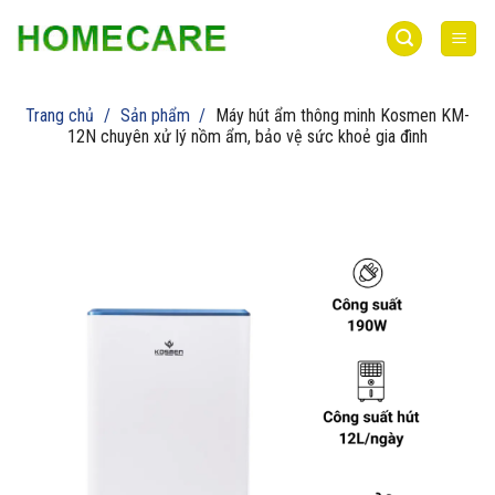
Bỏ
qua
nội
dung
Trang chủ
/
Sản phẩm
/
Máy hút ẩm thông minh Kosmen KM-
12N chuyên xử lý nồm ẩm, bảo vệ sức khoẻ gia đình