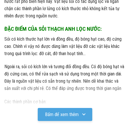
nước rất phổ biến hiện nay. Vật liệu sỏi có tác dụng lọc và ngăn
chặn các thành phần lơ lửng có kích thước nhỏ không kết tủa tự
nhiên được trong nguồn nước.
ĐẶC ĐIỂM CỦA SỎI THẠCH ANH LỌC NƯỚC:
Sỏi có kích thước hạt lớn và đồng đều, độ bóng hạt cao, độ cứng
cao. Chính vì vậy nó được dùng làm vật liệu đỡ các vật liệu khác
trong quá trình lọc: đỡ cát, đỡ than hoạt tính…
Ngoài ra, sỏi có kích lớn và tương đối đồng đều. Có độ bóng hạt và
độ cứng cao, có thể rửa sạch và sử dụng trong một thời gian dài.
Đây là nguồn vật liệu có sẵn trong tự nhiên. Nên dễ khai thác và
sản xuất với chi phí rẻ. Có thể đáp ứng được trong thời gian ngắn
Các thành phần cơ bản:
Bấm để xem thêm
Hàm lượng oxit silic (SiO2): 99.4 %
Hàm lượng oxit nhôm (Al2O3): 0.1 %