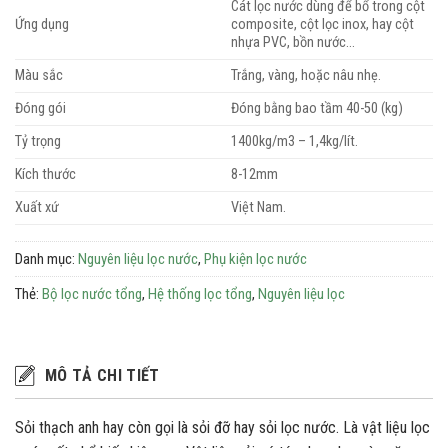
Cát lọc nước dùng để bổ trong cột
Ứng dụng
composite, cột lọc inox, hay cột
nhựa PVC, bồn nước…
Màu sắc
Trắng, vàng, hoặc nâu nhẹ.
Đóng gói
Đóng bằng bao tầm 40-50 (kg)
Tỷ trọng
1400kg/m3 – 1,4kg/lít.
Kích thước
8-12mm
Xuất xứ
Việt Nam.
Danh mục:
Nguyên liệu lọc nước
,
Phụ kiện lọc nước
Thẻ:
Bộ lọc nước tổng
,
Hệ thống lọc tổng
,
Nguyên liệu lọc
MÔ TẢ CHI TIẾT
Sỏi thạch anh hay còn gọi là sỏi đỡ hay sỏi lọc nước. Là vật liệu lọc