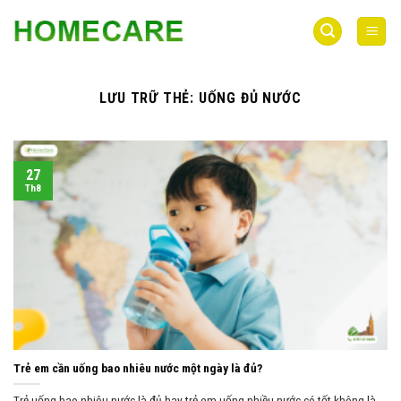
Bỏ
qua
nội
dung
LƯU TRỮ THẺ:
UỐNG ĐỦ NƯỚC
27
Th8
Trẻ em cần uống bao nhiêu nước một ngày là đủ?
Trẻ uống bao nhiêu nước là đủ hay trẻ em uống nhiều nước có tốt không là ...