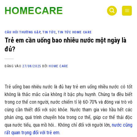
Bỏ
qua
nội
dung
CÂU HỎI THƯỜNG GẶP
,
TIN TỨC
,
TIN TỨC HOME CARE
Trẻ em cần uống bao nhiêu nước một ngày là
đủ?
ĐĂNG VÀO
27/08/2025
BỞI
HOME CARE
Trẻ uống bao nhiêu nước là đủ hay trẻ em uống nhiều nước có tốt
không là thắc mắc của không ít bậc phụ huynh. Chúng ta đều biết
trong cơ thể con người, nước chiếm tỉ lệ 60-70% và đóng vai trò vô
cùng cần thiết đối với sức khỏe. Nước tham gia vào hầu hết các
phản ứng, quá trình chuyển hóa trong cơ thể, giúp cơ thể thải độc
qua nước tiểu, qua mồ hôi… Không chỉ đối với người lớn,
nước cũng
rất quan trọng đối với trẻ em.